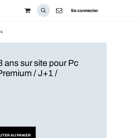
pos
Se connecter
 4
 ans sur site pour Pc
Premium / J+1 /
UTER AU PANIER