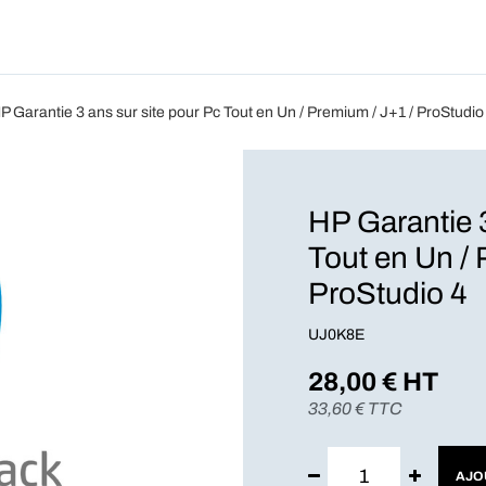
Produits
Forfait
Blog
A Pro
P Garantie 3 ans sur site pour Pc Tout en Un / Premium / J+1 / ProStudio
HP Garantie 3
Tout en Un / 
ProStudio 4
UJ0K8E
28,00
€ HT
33,60
€ TTC
AJO