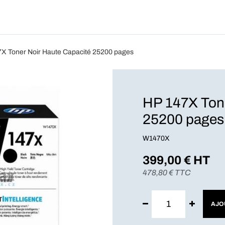
Produits
Forfait
Blog
A Pro
X Toner Noir Haute Capacité 25200 pages
HP 147X Tone
25200 pages
W1470X
399,00
€ HT
478,80
€ TTC
AJO