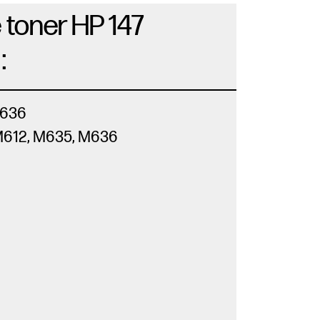
 toner HP 147
:
M636
 M612, M635, M636