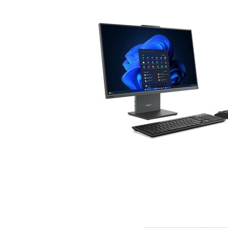
CHARGE ET CON
Une produc