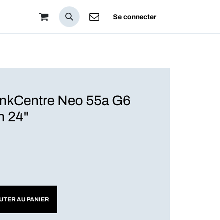
pos
Se connecter
kCentre Neo 55a G6
n 24"
UTER AU PANIER