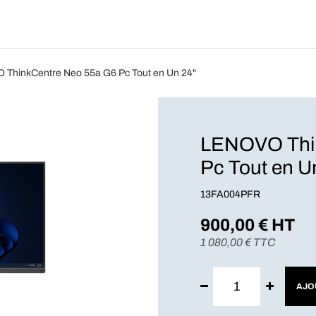
Produits
Forfait
Blog
A Pro
ThinkCentre Neo 55a G6 Pc Tout en Un 24"
LENOVO Thin
Pc Tout en U
13FA004PFR
900,00
€ HT
1 080,00
€ TTC
AJO