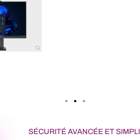
s accompagner au
rt de charge sans fil en option pour libérer les
tandis que ses ports polyvalents permettent
 sans effort. Profitez d'une connectivité Wi-Fi
ble, tout en garantissant l'accès et la sécurité
 données grâce à Lenovo Smart Storage.
SÉCURITÉ AVANCÉE ET SIMPLI