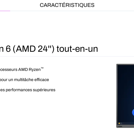
CARACTÉRISTIQUES
 6 (AMD 24'') tout-en-un
™
 processeurs AMD Ryzen
our un multitâche efficace
r des performances supérieures