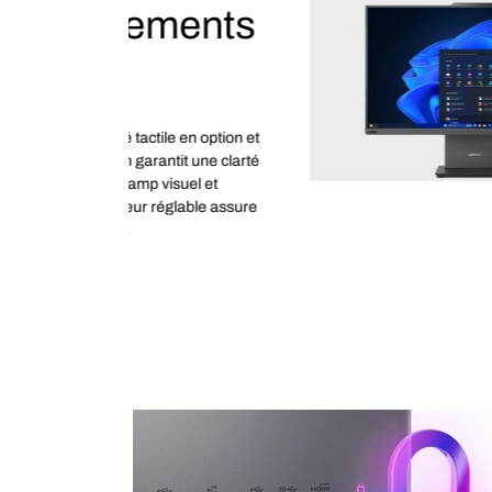
pour vou
quotidien
Cet appareil offre un suppo
espaces de branchement, 
de connecter des appareils
®
et Bluetooth
rapide et fia
de vos fichiers et de vos