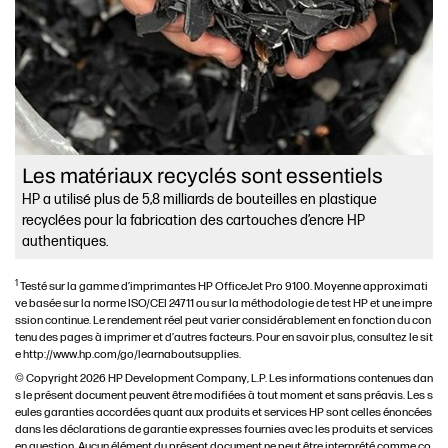
Les matériaux recyclés sont essentiels
HP a utilisé plus de 5,8 milliards de bouteilles en plastique
recyclées pour la fabrication des cartouches d’encre HP
authentiques.
1
Testé sur la gamme d’imprimantes HP OfficeJet Pro 9100. Moyenne approximati
ve basée sur la norme ISO/CEI 24711 ou sur la méthodologie de test HP et une impre
ssion continue. Le rendement réel peut varier considérablement en fonction du con
tenu des pages à imprimer et d’autres facteurs. Pour en savoir plus, consultez le sit
e http://www.hp.com/go/learnaboutsupplies.
© Copyright 2026 HP Development Company, L.P. Les informations contenues dan
s le présent document peuvent être modifiées à tout moment et sans préavis. Les s
eules garanties accordées quant aux produits et services HP sont celles énoncées
dans les déclarations de garantie expresses fournies avec les produits et services
en question. Aucun élément du présent document ne peut être interprété comme co