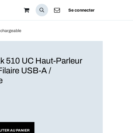
pos
Se connecter
echargeable
 510 UC Haut-Parleur
Filaire USB-A /
e
UTER AU PANIER