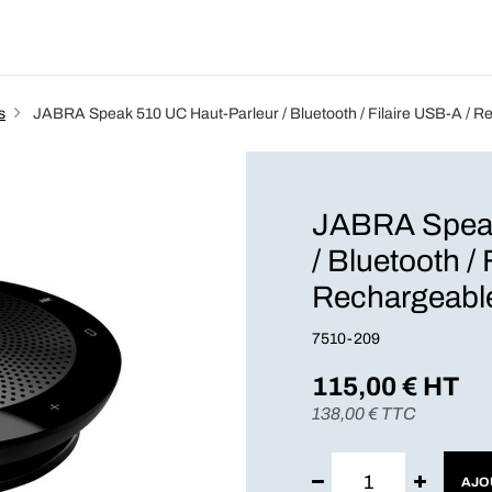
Produits
Forfait
Blog
A Pro
s
JABRA Speak 510 UC Haut-Parleur / Bluetooth / Filaire USB-A / R
JABRA Speak
/ Bluetooth / 
Rechargeabl
7510-209
115,00
€ HT
138,00
€ TTC
AJO