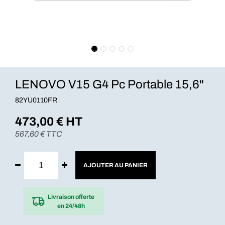
LENOVO V15 G4 Pc Portable 15,6"
82YU0110FR
473,00
€ HT
567,60
€ TTC
AJOUTER AU PANIER
Livraison offerte
en 24/48h