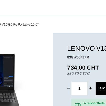
Produits
Forfait
Blog
A Pro
V15 G5 Pc Portable 15,6"
LENOVO V15 
83GW007EFR
734,00
€ HT
880,80
€ TTC
AJO
Livraison offerte