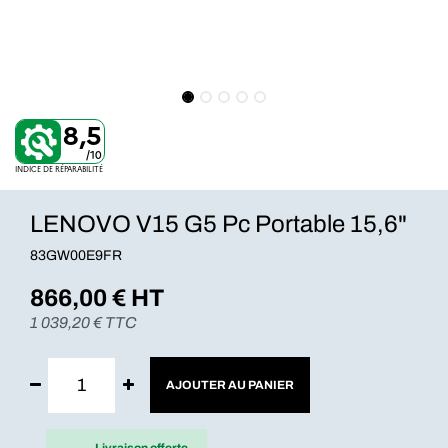
8,5
/10
INDICE DE RÉPARABILITÉ
LENOVO V15 G5 Pc Portable 15,6"
83GW00E9FR
866,00
€ HT
1 039,20
€ TTC
AJOUTER AU PANIER
Livraison offerte