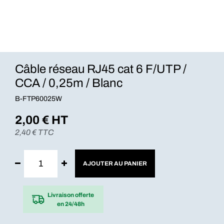
Câble réseau RJ45 cat 6 F/UTP /
CCA / 0,25m / Blanc
B-FTP60025W
2,00
€ HT
2,40
€ TTC
AJOUTER AU PANIER
Livraison offerte
en 24/48h