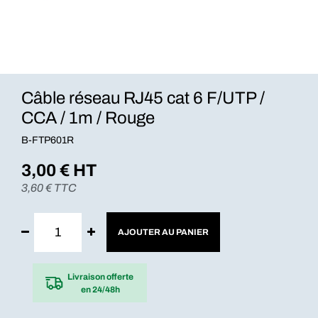
Câble réseau RJ45 cat 6 F/UTP /
CCA / 1m / Rouge
B-FTP601R
3,00
€ HT
3,60
€ TTC
AJOUTER AU PANIER
Livraison offerte
en 24/48h