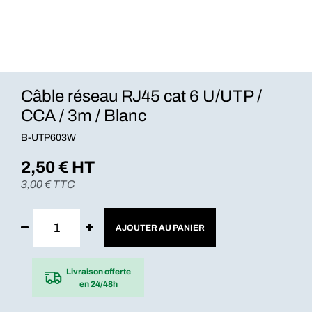
Câble réseau RJ45 cat 6 U/UTP /
CCA / 3m / Blanc
B-UTP603W
2,50
€ HT
3,00
€ TTC
AJOUTER AU PANIER
Livraison offerte
en 24/48h