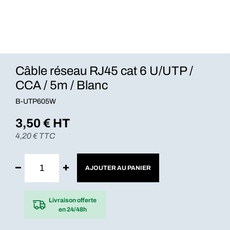
Câble réseau RJ45 cat 6 U/UTP /
CCA / 5m / Blanc
B-UTP605W
3,50
€ HT
4,20
€ TTC
AJOUTER AU PANIER
Livraison offerte
en 24/48h