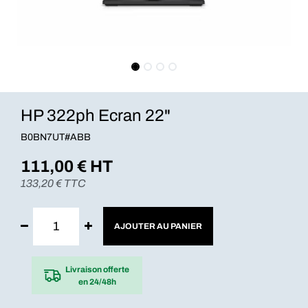
HP 322ph Ecran 22"
B0BN7UT#ABB
111,00
€ HT
133,20
€ TTC
AJOUTER AU PANIER
Livraison offerte
en 24/48h