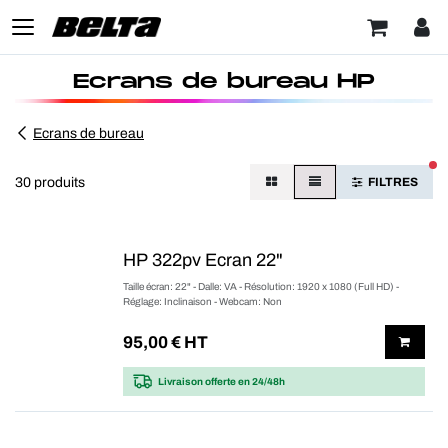
Ecrans de bureau HP
Ecrans de bureau
FI
30 produits
FILTRES
HP 322pv Ecran 22"
Taille écran: 22" - Dalle: VA - Résolution: 1920 x 1080 (Full HD) -
Réglage: Inclinaison - Webcam: Non
95,00
€ HT
Livraison offerte
en 24/48h