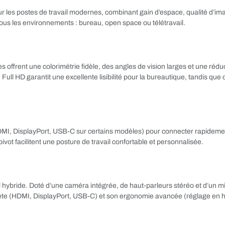
r les postes de travail modernes, combinant gain d’espace, qualité d’im
tous les environnements : bureau, open space ou télétravail.
 offrent une colorimétrie fidèle, des angles de vision larges et une rédu
ll HD garantit une excellente lisibilité pour la bureautique, tandis que
, DisplayPort, USB-C sur certains modèles) pour connecter rapidement 
pivot facilitent une posture de travail confortable et personnalisée.
l hybride. Doté d’une caméra intégrée, de haut-parleurs stéréo et d’un mic
e (HDMI, DisplayPort, USB-C) et son ergonomie avancée (réglage en haute