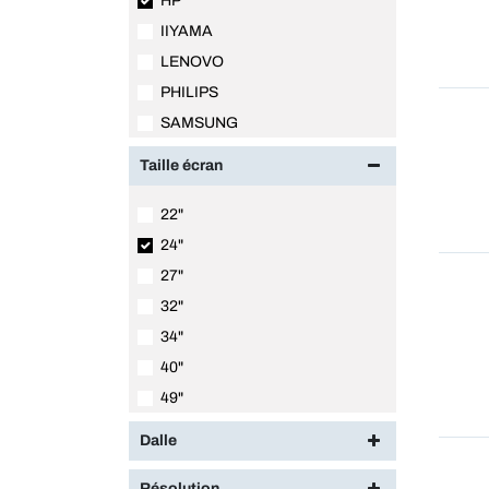
HP
IIYAMA
LENOVO
PHILIPS
SAMSUNG
Taille écran
22"
24"
27"
32"
34"
40"
49"
Dalle
Résolution