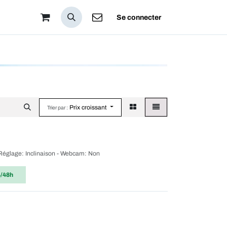
pos
Se connecter
Prix croissant
Trier par :
 - Réglage: Inclinaison - Webcam: Non
4/48h