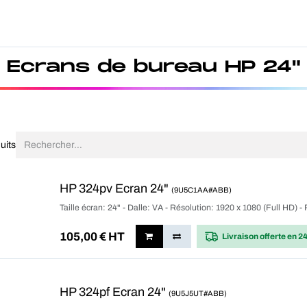
Produits
Forfait
Blog
A Pro
Ecrans de bureau HP 24"
uits
HP 324pv Ecran 24"
(9U5C1AA#ABB)
Taille écran: 24" - Dalle: VA - Résolution: 1920 x 1080 (Full HD)
105,00
€ HT
Livraison offerte
en 2
HP 324pf Ecran 24"
(9U5J5UT#ABB)