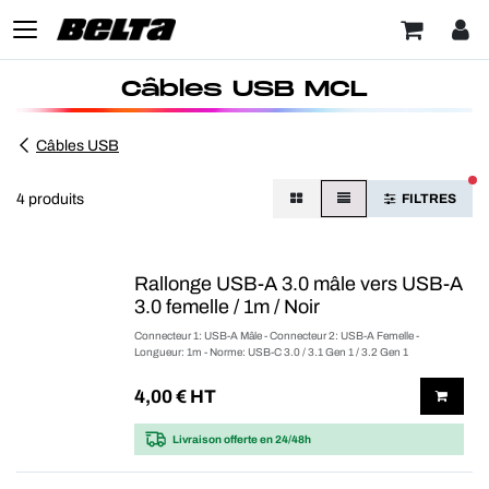
Câbles USB MCL
Câbles USB
FI
4 produits
FILTRES
Rallonge USB-A 3.0 mâle vers USB-A
3.0 femelle / 1m / Noir
Connecteur 1: USB-A Mâle - Connecteur 2: USB-A Femelle -
Longueur: 1m - Norme: USB-C 3.0 / 3.1 Gen 1 / 3.2 Gen 1
4,00
€ HT
Livraison offerte
en 24/48h