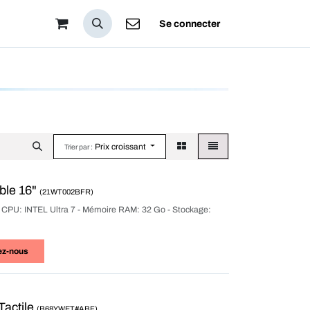
pos
Se connecter
Prix croissant
Trier par :
ble 16"
(21WT002BFR)
ur CPU: INTEL Ultra 7 - Mémoire RAM: 32 Go - Stockage:
ez-nous
Tactile
(B68YWET#ABF)