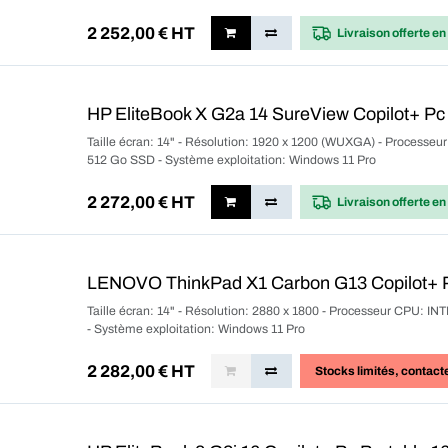
2 252,00
€ HT
Livraison offerte
en
HP EliteBook X G2a 14 SureView Copilot+ Pc
Taille écran: 14" - Résolution: 1920 x 1200 (WUXGA) - Processe
512 Go SSD - Système exploitation: Windows 11 Pro
2 272,00
€ HT
Livraison offerte
en
LENOVO ThinkPad X1 Carbon G13 Copilot+ P
Taille écran: 14" - Résolution: 2880 x 1800 - Processeur CPU: I
- Système exploitation: Windows 11 Pro
2 282,00
€ HT
Stocks limités
, contact