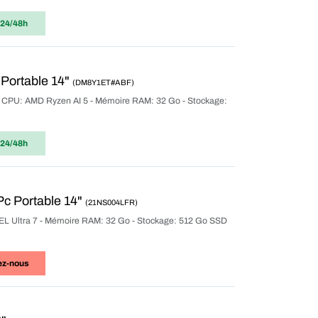
 24/48h
 Portable 14"
(DM8Y1ET#ABF)
ur CPU: AMD Ryzen AI 5 - Mémoire RAM: 32 Go - Stockage:
 24/48h
c Portable 14"
(21NS004LFR)
NTEL Ultra 7 - Mémoire RAM: 32 Go - Stockage: 512 Go SSD
ez-nous