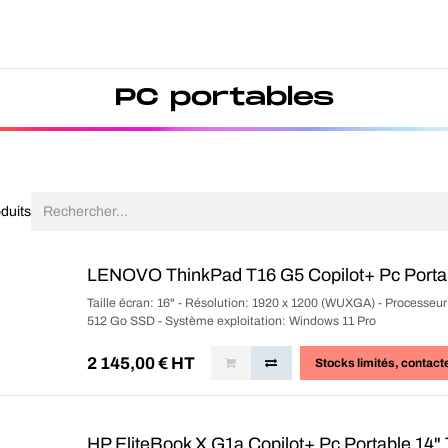
Produits
Forfait
Blog
A Pro
PC portables
duits
LENOVO ThinkPad T16 G5 Copilot+ Pc Porta
Taille écran: 16" - Résolution: 1920 x 1200 (WUXGA) - Processe
512 Go SSD - Système exploitation: Windows 11 Pro
2 145,00
€ HT
Stocks limités
, contact
HP EliteBook X G1a Copilot+ Pc Portable 14" 