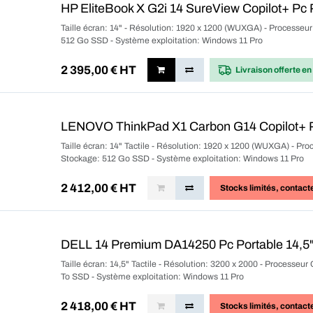
HP EliteBook X G2i 14 SureView Copilot+ Pc 
Taille écran: 14" - Résolution: 1920 x 1200 (WUXGA) - Processe
512 Go SSD - Système exploitation: Windows 11 Pro
2 395,00
€ HT
Livraison offerte
en
LENOVO ThinkPad X1 Carbon G14 Copilot+ Pc
Taille écran: 14" Tactile - Résolution: 1920 x 1200 (WUXGA) - P
Stockage: 512 Go SSD - Système exploitation: Windows 11 Pro
2 412,00
€ HT
Stocks limités
, contact
DELL 14 Premium DA14250 Pc Portable 14,5"
Taille écran: 14,5" Tactile - Résolution: 3200 x 2000 - Processe
To SSD - Système exploitation: Windows 11 Pro
2 418,00
€ HT
Stocks limités
, contact