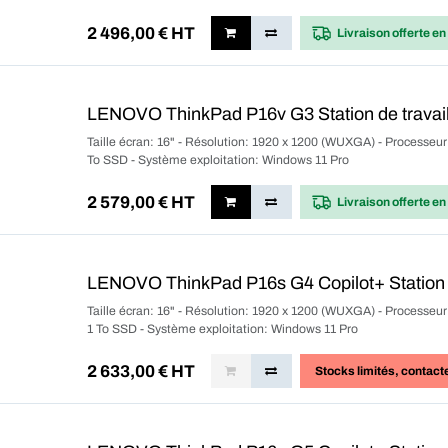
2 496,00
€ HT
Livraison offerte
en
LENOVO ThinkPad P16v G3 Station de travail
Taille écran: 16" - Résolution: 1920 x 1200 (WUXGA) - Processeu
To SSD - Système exploitation: Windows 11 Pro
2 579,00
€ HT
Livraison offerte
en
LENOVO ThinkPad P16s G4 Copilot+ Station d
Taille écran: 16" - Résolution: 1920 x 1200 (WUXGA) - Processe
1 To SSD - Système exploitation: Windows 11 Pro
2 633,00
€ HT
Stocks limités
, contact