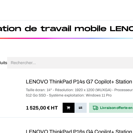
Produits
Forfait
Blog
A Pro
ation de travail mobile LEN
uits
LENOVO ThinkPad P14s G7 Copilot+ Station d
Taille écran: 14" - Résolution: 1920 x 1200 (WUXGA) - Processe
512 Go SSD - Système exploitation: Windows 11 Pro
1 525,00
€ HT
Livraison offerte
en
LENOVO ThinkPad P16s G4 Copilot+ Station d