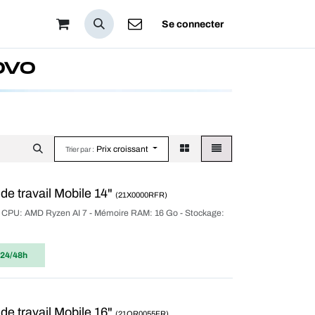
pos
Se connecter
OVO
Prix croissant
Trier par :
e travail Mobile 14"
(21X0000RFR)
ur CPU: AMD Ryzen AI 7 - Mémoire RAM: 16 Go - Stockage:
 24/48h
e travail Mobile 16"
(21QR0055FR)