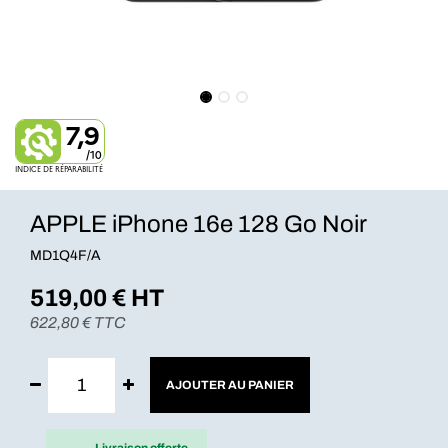
7,9
/10
INDICE DE RÉPARABILITÉ
APPLE iPhone 16e 128 Go Noir
MD1Q4F/A
519,00
€ HT
622,80
€ TTC
AJOUTER AU PANIER
Livraison offerte