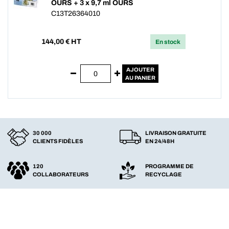
OURS + 3 x 9,7 ml OURS
C13T26364010
144,00
€ HT
En stock
AJOUTER
AU PANIER
30 000
LIVRAISON GRATUITE
CLIENTS FIDÈLES
EN 24/48H
120
PROGRAMME DE
COLLABORATEURS
RECYCLAGE