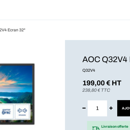
Produits
Forfait
Blog
A Pro
V4 Ecran 32"
AOC Q32V4 E
Q32V4
199,00
€ HT
238,80
€ TTC
AJO
Livraison offerte