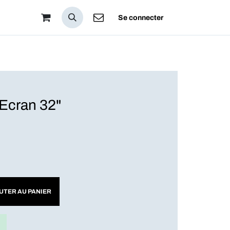
pos
Se connecter
cran 32"
UTER AU PANIER