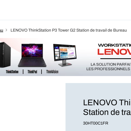
Produits
Forfait
Blog
A Pro
au
LENOVO ThinkStation P3 Tower G2 Station de travail de Bureau
LENOVO Thin
Station de tr
30HT00C1FR