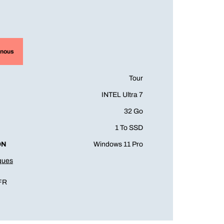
-nous
Tour
INTEL Ultra 7
32 Go
1 To SSD
ON
Windows 11 Pro
iques
FR