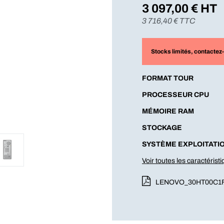
3 097,00
€ HT
3 716,40
€ TTC
Stocks limités
, contactez
FORMAT TOUR
PROCESSEUR CPU
MÉMOIRE RAM
STOCKAGE
SYSTÈME EXPLOITATI
Voir toutes les caractérist
LENOVO_30HT00C1