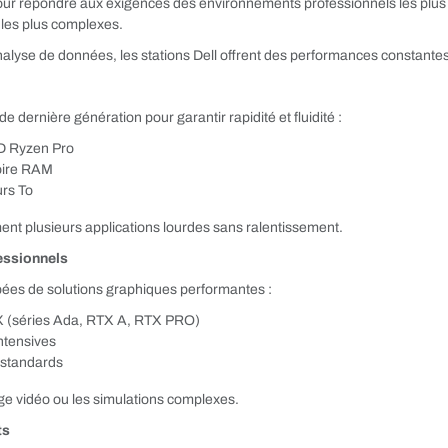
our répondre aux exigences des environnements professionnels les plus in
 les plus complexes.
alyse de données, les stations Dell offrent des performances constantes 
e dernière génération pour garantir rapidité et fluidité :
AMD Ryzen Pro
oire RAM
urs To
nt plusieurs applications lourdes sans ralentissement.
essionnels
ipées de solutions graphiques performantes :
X (séries Ada, RTX A, RTX PRO)
ntensives
 standards
age vidéo ou les simulations complexes.
ts