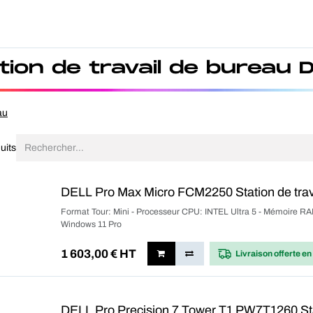
Produits
Forfait
Blog
A Pro
tion de travail de bureau 
au
uits
DELL Pro Max Micro FCM2250 Station de tra
Format Tour: Mini - Processeur CPU: INTEL Ultra 5 - Mémoire RA
Windows 11 Pro
1 603,00
€ HT
Livraison offerte
en
DELL Pro Precision 7 Tower T1 PW7T1260 Sta