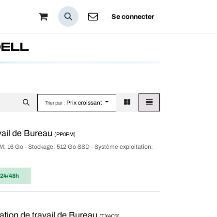
pos
Se connecter
DELL
Prix croissant
Trier par :
vail de Bureau
(PP0PM)
M: 16 Go - Stockage: 512 Go SSD - Système exploitation:
 24/48h
tion de travail de Bureau
(TX4C3)