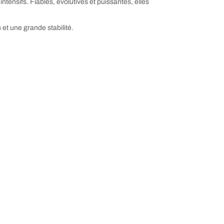
tensifs. Fiables, évolutives et puissantes, elles
et une grande stabilité.