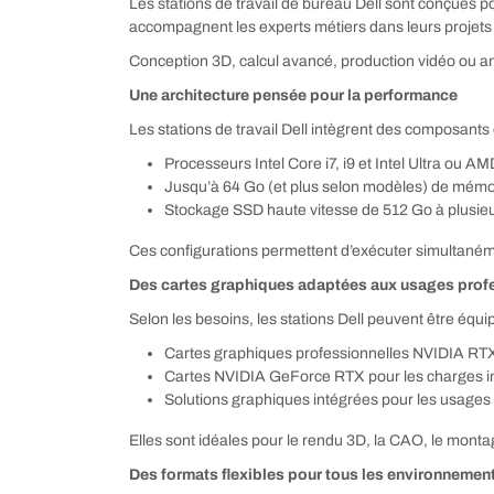
Les stations de travail de bureau Dell sont conçues p
accompagnent les experts métiers dans leurs projets
Conception 3D, calcul avancé, production vidéo ou an
Une architecture pensée pour la performance
Les stations de travail Dell intègrent des composants d
Processeurs Intel Core i7, i9 et Intel Ultra ou 
Jusqu’à 64 Go (et plus selon modèles) de mém
Stockage SSD haute vitesse de 512 Go à plusie
Ces configurations permettent d’exécuter simultanéme
Des cartes graphiques adaptées aux usages prof
Selon les besoins, les stations Dell peuvent être équ
Cartes graphiques professionnelles NVIDIA RT
Cartes NVIDIA GeForce RTX pour les charges i
Solutions graphiques intégrées pour les usages
Elles sont idéales pour le rendu 3D, la CAO, le mont
Des formats flexibles pour tous les environnemen