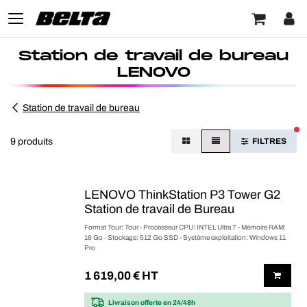
Station de travail de bureau
LENOVO
Station de travail de bureau
FI
9 produits
FILTRES
LENOVO ThinkStation P3 Tower G2
Station de travail de Bureau
Format Tour: Tour - Processeur CPU: INTEL Ultra 7 - Mémoire RAM:
16 Go - Stockage: 512 Go SSD - Système exploitation: Windows 11
Pro
1 619,00
€ HT
Livraison offerte
en 24/48h