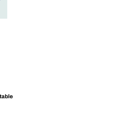
y
table