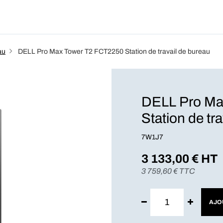
Produits
Forfait
Blog
A Pro
au
DELL Pro Max Tower T2 FCT2250 Station de travail de bureau
DELL Pro Ma
Station de tr
7W1J7
3 133,00
€ HT
3 759,60
€ TTC
AJO