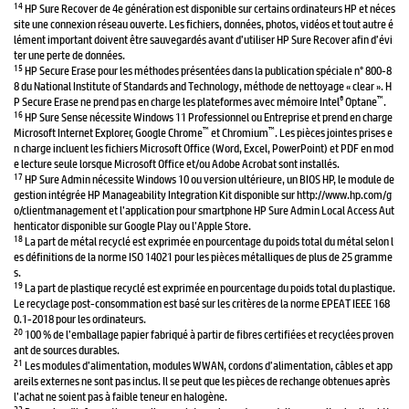
14
HP Sure Recover de 4e génération est disponible sur certains ordinateurs HP et néces
site une connexion réseau ouverte. Les fichiers, données, photos, vidéos et tout autre é
lément important doivent être sauvegardés avant d’utiliser HP Sure Recover afin d’évi
ter une perte de données.
15
HP Secure Erase pour les méthodes présentées dans la publication spéciale n° 800-8
8 du National Institute of Standards and Technology, méthode de nettoyage « clear ». H
®
™
P Secure Erase ne prend pas en charge les plateformes avec mémoire Intel
Optane
.
16
HP Sure Sense nécessite Windows 11 Professionnel ou Entreprise et prend en charge
™
™
Microsoft Internet Explorer, Google Chrome
et Chromium
. Les pièces jointes prises e
n charge incluent les fichiers Microsoft Office (Word, Excel, PowerPoint) et PDF en mod
e lecture seule lorsque Microsoft Office et/ou Adobe Acrobat sont installés.
17
HP Sure Admin nécessite Windows 10 ou version ultérieure, un BIOS HP, le module de
gestion intégrée HP Manageability Integration Kit disponible sur http://www.hp.com/g
o/clientmanagement et l’application pour smartphone HP Sure Admin Local Access Aut
henticator disponible sur Google Play ou l’Apple Store.
18
La part de métal recyclé est exprimée en pourcentage du poids total du métal selon l
es définitions de la norme ISO 14021 pour les pièces métalliques de plus de 25 gramme
s.
19
La part de plastique recyclé est exprimée en pourcentage du poids total du plastique.
Le recyclage post-consommation est basé sur les critères de la norme EPEAT IEEE 168
0.1-2018 pour les ordinateurs.
20
100 % de l’emballage papier fabriqué à partir de fibres certifiées et recyclées proven
ant de sources durables.
21
Les modules d’alimentation, modules WWAN, cordons d’alimentation, câbles et app
areils externes ne sont pas inclus. Il se peut que les pièces de rechange obtenues après
l’achat ne soient pas à faible teneur en halogène.
22