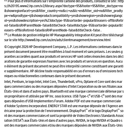
Pour plus d’informations sur l’empreinte carbone des produits, consultez le site : http
s://h20195.www2.hp.com/v2/library.aspx?doctype=95&footer=95&filter_doctype=no
&showregionfacet=yes&filter_country=no&cc=us&lc=en&filter_oid=no&filter_prodty
pe=rw&prodtype=ij&showproductcompatibility=yes&showregion=yes&showreglangc
ol=yes&showdescription=yes%23doctype-95&sortorder-popular&teasers-off&isRetir
ed-false&isRHParentNode-false&titleCheck-false#doctype-95&sortorder-popular&t
easers-off&isRetired-false&isRHParentNode-false&titleCheck-false .
24
Le Module de gestion intégrée HP Manageability Integration Kit peut être téléchargé
sur le site http://www8.hp.com/us/en/ads/clientmanagement/overview.html
© Copyright 2026 HP Development Company, L.P. Les informations contenues dans le
présent document peuvent être modifiées à tout moment et sans préavis. Les seules g
aranties accordées quant aux produits et services HP sont celles énoncées dans les décl
arations de garantie expresses fournies avec les produits et services en question. Aucu
n élément du présent document ne peut être interprété comme constituant une garanti
e supplémentaire. HP décline toute responsabilité en cas d’erreurs ou d’omissions tech
niques ou rédactionnelles contenues dans le présent document.
Intel, Pentium, le logo Intel, Intel Core, Thunderbolt, vPro, Optane et Core sont des mar
ques commerciales ou des marques déposées d’Intel Corporation ou de ses filiales aux
États-Unis et dans d’autres pays. Bluetooth est une marque commerciale détenue par s
®
®
on propriétaire et utilisée par HP Inc. sous licence. USB Type-C
et USB-C
sont des mar
ques déposées d’USB Implementers Forum. Adobe PDF est une marque commerciale
d’Adobe Systems Incorporated. ENERGY STAR est une marque déposée de l’Agence am
™
™
éricaine pour la protection de l’environnement. DisplayPort
et le logo DisplayPort
so
nt des marques commerciales et sont la propriété de Video Electronics Standards Assoc
®
iation (VESA
) aux États-Unis et dans d’autres pays. NVIDIA, le logo NVIDIA et Quadro s
ont des marques commerciales et/ou des marques déposées de NVIDIA aux États-Unis