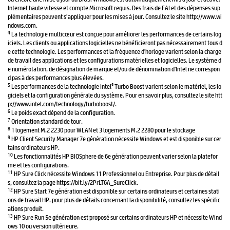
Internet haute vitesse et compte Microsoft requis. Des frais de FAI et des dépenses sup
plémentaires peuvent s’appliquer pour les mises à jour. Consultez le site http://www.wi
ndows.com.
4
La technologie multicœur est conçue pour améliorer les performances de certains log
iciels. Les clients ou applications logicielles ne bénéficieront pas nécessairement tous d
e cette technologie. Les performances et la fréquence d'horloge varient selon la charge
de travail des applications et les configurations matérielles et logicielles. Le système d
e numérotation, de désignation de marque et/ou de dénomination d'Intel ne correspon
d pas à des performances plus élevées.
5
®
Les performances de la technologie Intel
Turbo Boost varient selon le matériel, les lo
giciels et la configuration générale du système. Pour en savoir plus, consultez le site htt
p://www.intel.com/technology/turboboost/.
6
Le poids exact dépend de la configuration.
7
Orientation standard de tour.
8
1 logement M.2 2230 pour WLAN et 3 logements M.2 2280 pour le stockage
9
HP Client Security Manager 7e génération nécessite Windows et est disponible sur cer
tains ordinateurs HP.
10
Les fonctionnalités HP BIOSphere de 6e génération peuvent varier selon la platefor
me et les configurations.
11
HP Sure Click nécessite Windows 11 Professionnel ou Entreprise. Pour plus de détail
s, consultez la page https://bit.ly/2PrLT6A_SureClick.
12
HP Sure Start 7e génération est disponible sur certains ordinateurs et certaines stati
ons de travail HP. pour plus de détails concernant la disponibilité, consultez les spécific
ations produit.
13
HP Sure Run 5e génération est proposé sur certains ordinateurs HP et nécessite Wind
ows 10 ou version ultérieure.