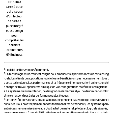
HP Slim à
carte à puce,
qui dispose
d’un lecteur
de carte à
puce intégré
et est conçu
pour
compléter les
derniers
ordinateurs
HP Business.
1
Logiciel de tiers vendu séparément.
2
La technologie multicœur est conçue pour améliorer les performances de certains log
iciels. Les clients ou applications logicielles ne bénéficieront pas nécessairement tous d
e cette technologie. Les performances et la fréquence d’horloge varient en fonction de l
a charge de travail applicative ainsi que de vos configurations matérielles et logicielle
s. Le système de numérotation, de désignation de marque et/ou de dénomination d’Int
el ne correspond pas à des performances plus élevées.
3
Certaines éditions ou versions de Windows ne prennent pas en charge toutes les foncti
onnalités. Pour profiter pleinement des fonctionnalités de Windows, les systèmes peuv
ent nécessiter une mise à niveau et/ou l’achat de matériel, pilotes et logiciels séparés,
ou encore une mise à jour du BIOS. Windows est automatiquement mis à jour et activé.