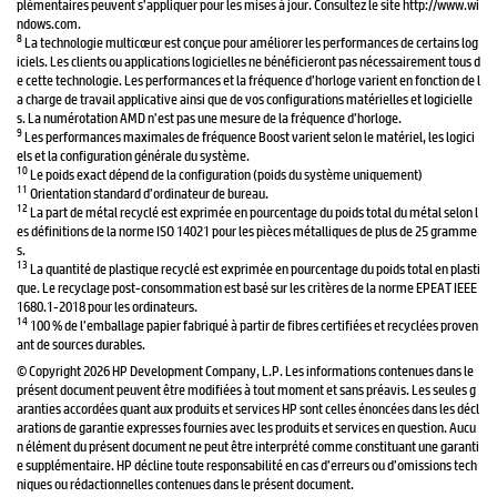
plémentaires peuvent s’appliquer pour les mises à jour. Consultez le site http://www.wi
ndows.com.
8
La technologie multicœur est conçue pour améliorer les performances de certains log
iciels. Les clients ou applications logicielles ne bénéficieront pas nécessairement tous d
e cette technologie. Les performances et la fréquence d’horloge varient en fonction de l
a charge de travail applicative ainsi que de vos configurations matérielles et logicielle
s. La numérotation AMD n’est pas une mesure de la fréquence d’horloge.
9
Les performances maximales de fréquence Boost varient selon le matériel, les logici
els et la configuration générale du système.
10
Le poids exact dépend de la configuration (poids du système uniquement)
11
Orientation standard d’ordinateur de bureau.
12
La part de métal recyclé est exprimée en pourcentage du poids total du métal selon l
es définitions de la norme ISO 14021 pour les pièces métalliques de plus de 25 gramme
s.
13
La quantité de plastique recyclé est exprimée en pourcentage du poids total en plasti
que. Le recyclage post-consommation est basé sur les critères de la norme EPEAT IEEE
1680.1-2018 pour les ordinateurs.
14
100 % de l’emballage papier fabriqué à partir de fibres certifiées et recyclées proven
ant de sources durables.
© Copyright 2026 HP Development Company, L.P. Les informations contenues dans le
présent document peuvent être modifiées à tout moment et sans préavis. Les seules g
aranties accordées quant aux produits et services HP sont celles énoncées dans les décl
arations de garantie expresses fournies avec les produits et services en question. Aucu
n élément du présent document ne peut être interprété comme constituant une garanti
e supplémentaire. HP décline toute responsabilité en cas d’erreurs ou d’omissions tech
niques ou rédactionnelles contenues dans le présent document.