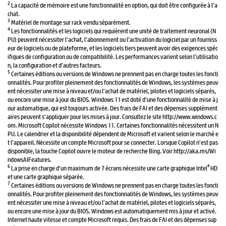
2
La capacité de mémoire est une fonctionnalité en option, qui doit être configurée à l’a
chat.
3
Matériel de montage sur rack vendu séparément.
4
Les fonctionnalités et les logiciels qui requièrent une unité de traitement neuronal (N
PU) peuvent nécessiter l’achat, l’abonnement ou l’activation du logiciel par un fourniss
eur de logiciels ou de plateforme, et les logiciels tiers peuvent avoir des exigences spéc
ifiques de configuration ou de compatibilité. Les performances varient selon l’utilisatio
n, la configuration et d’autres facteurs.
5
Certaines éditions ou versions de Windows ne prennent pas en charge toutes les foncti
onnalités. Pour profiter pleinement des fonctionnalités de Windows, les systèmes peuv
ent nécessiter une mise à niveau et/ou l’achat de matériel, pilotes et logiciels séparés,
ou encore une mise à jour du BIOS. Windows 11 est doté d’une fonctionnalité de mise à j
our automatique, qui est toujours activée. Des frais de FAI et des dépenses supplément
aires peuvent s’appliquer pour les mises à jour. Consultez le site http://www.windows.c
om. Microsoft Copilot nécessite Windows 11. Certaines fonctionnalités nécessitent un N
PU. Le calendrier et la disponibilité dépendent de Microsoft et varient selon le marché e
t l’appareil. Nécessite un compte Microsoft pour se connecter. Lorsque Copilot n’est pas
disponible, la touche Copilot ouvre le moteur de recherche Bing. Voir http://aka.ms/Wi
ndowsAIFeatures.
6
®
La prise en charge d’un maximum de 7 écrans nécessite une carte graphique Intel
HD
et une carte graphique séparée.
7
Certaines éditions ou versions de Windows ne prennent pas en charge toutes les foncti
onnalités. Pour profiter pleinement des fonctionnalités de Windows, les systèmes peuv
ent nécessiter une mise à niveau et/ou l’achat de matériel, pilotes et logiciels séparés,
ou encore une mise à jour du BIOS. Windows est automatiquement mis à jour et activé.
Internet haute vitesse et compte Microsoft requis. Des frais de FAI et des dépenses sup