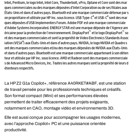
Intel, Pentium, le logo Intel, Intel Core, Thunderbolt, vPro, Optane et Core sont des mar
ques commerciales ou des marques déposées d’Intel Corporation ou de ses filiales aux
États-Unis et dans d’autres pays. Bluetooth est une marque commerciale détenue par s
®
®
on propriétaire et utilisée par HP Inc. sous licence. USB Type-C
et USB-C
sont des mar
ques déposées d’USB Implementers Forum. Adobe PDF est une marque commerciale
d’Adobe Systems Incorporated. ENERGY STAR est une marque déposée de l’Agence am
™
™
éricaine pour la protection de l’environnement. DisplayPort
et le logo DisplayPort
so
nt des marques commerciales et sont la propriété de Video Electronics Standards Assoc
®
iation (VESA
) aux États-Unis et dans d’autres pays. NVIDIA, le logo NVIDIA et Quadro s
ont des marques commerciales et/ou des marques déposées de NVIDIA aux États-Unis
et dans d’autres pays. Bluetooth est une marque commerciale appartenant à son déten
teur et utilisée par HP Inc. sous licence. AMD et Radeon sont des marques commerciale
s de Advanced Micro Devices, Inc. Toutes les autres marques sont la propriété de leurs d
étenteurs respectifs.
La HP Z2 G1a Copilot+, référence A40RKET#ABF, est une station
de travail pensée pour les professionnels techniques et créatifs.
Son format compact (Mini) et ses performances élevées
permettent de traiter efficacement des projets exigeants,
notamment en CAO, montage vidéo et environnements 3D.
Elle est aussi conçue pour accompagner les usages modernes,
avec l’approche Copilot+ PC et une puissance orientée
productivité.