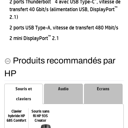
2 ports Thunderbolt
4 avec USB Type-C
, vitesse de
™
transfert 40 Gbit/s (alimentation USB, DisplayPort
2.1)
2 ports USB Type-A, vitesse de transfert 480 Mbit/s
™
2 mini DisplayPort
2.1
Produits recommandés par
HP
Souris et
Audio
Ecrans
claviers
Clavier
Souris sans
hybride HP
fil HP 935
685 Comfort
Creator