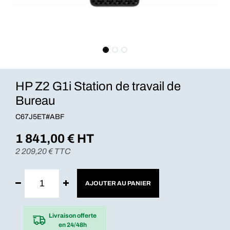
HP Z2 G1i Station de travail de
Bureau
C67J5ET#ABF
1 841,00
€ HT
2 209,20
€ TTC
AJOUTER AU PANIER
Livraison offerte
en 24/48h