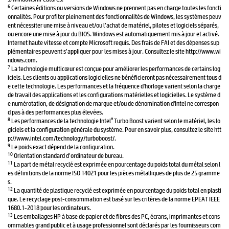
6
Certaines éditions ou versions de Windows ne prennent pas en charge toutes les foncti
onnalités. Pour profiter pleinement des fonctionnalités de Windows, les systèmes peuv
ent nécessiter une mise à niveau et/ou l’achat de matériel, pilotes et logiciels séparés,
ou encore une mise à jour du BIOS. Windows est automatiquement mis à jour et activé.
Internet haute vitesse et compte Microsoft requis. Des frais de FAI et des dépenses sup
plémentaires peuvent s’appliquer pour les mises à jour. Consultez le site http://www.wi
ndows.com.
7
La technologie multicœur est conçue pour améliorer les performances de certains log
iciels. Les clients ou applications logicielles ne bénéficieront pas nécessairement tous d
e cette technologie. Les performances et la fréquence d'horloge varient selon la charge
de travail des applications et les configurations matérielles et logicielles. Le système d
e numérotation, de désignation de marque et/ou de dénomination d'Intel ne correspon
d pas à des performances plus élevées.
8
®
Les performances de la technologie Intel
Turbo Boost varient selon le matériel, les lo
giciels et la configuration générale du système. Pour en savoir plus, consultez le site htt
p://www.intel.com/technology/turboboost/.
9
Le poids exact dépend de la configuration.
10
Orientation standard d’ordinateur de bureau.
11
La part de métal recyclé est exprimée en pourcentage du poids total du métal selon l
es définitions de la norme ISO 14021 pour les pièces métalliques de plus de 25 gramme
s.
12
La quantité de plastique recyclé est exprimée en pourcentage du poids total en plasti
que. Le recyclage post-consommation est basé sur les critères de la norme EPEAT IEEE
1680.1-2018 pour les ordinateurs.
13
Les emballages HP à base de papier et de fibres des PC, écrans, imprimantes et cons
ommables grand public et à usage professionnel sont déclarés par les fournisseurs com