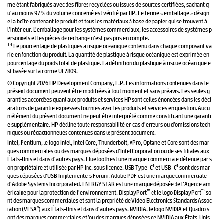
me étant fabriqués avec des fibres recyclées ou issues de sources certifiées, sachant q
u’au moins 97 % du volume concerné est vérifié par HP. Le terme « emballage » désign
e la boîte contenant le produit et tous les matériaux à base de papier qui se trouvent à
l’intérieur. L’emballage pour les systèmes commerciaux, les accessoires de systèmes p
ersonnels et les pièces de rechange n’est pas pris en compte.
14
Le pourcentage de plastiques à risque océanique contenu dans chaque composant va
rie en fonction du produit. La quantité de plastique à risque océanique est exprimée en
pourcentage du poids total de plastique. La définition du plastique à risque océanique e
st basée sur la norme UL2809.
© Copyright 2026 HP Development Company, L.P. Les informations contenues dans le
présent document peuvent être modifiées à tout moment et sans préavis. Les seules g
aranties accordées quant aux produits et services HP sont celles énoncées dans les décl
arations de garantie expresses fournies avec les produits et services en question. Aucu
n élément du présent document ne peut être interprété comme constituant une garanti
e supplémentaire. HP décline toute responsabilité en cas d’erreurs ou d’omissions tech
niques ou rédactionnelles contenues dans le présent document.
Intel, Pentium, le logo Intel, Intel Core, Thunderbolt, vPro, Optane et Core sont des mar
ques commerciales ou des marques déposées d’Intel Corporation ou de ses filiales aux
États-Unis et dans d’autres pays. Bluetooth est une marque commerciale détenue par s
®
®
on propriétaire et utilisée par HP Inc. sous licence. USB Type-C
et USB-C
sont des mar
ques déposées d’USB Implementers Forum. Adobe PDF est une marque commerciale
d’Adobe Systems Incorporated. ENERGY STAR est une marque déposée de l’Agence am
™
™
éricaine pour la protection de l’environnement. DisplayPort
et le logo DisplayPort
so
nt des marques commerciales et sont la propriété de Video Electronics Standards Assoc
®
iation (VESA
) aux États-Unis et dans d’autres pays. NVIDIA, le logo NVIDIA et Quadro s
ont des marques commerciales et/ou des marques déposées de NVIDIA aux États-Unis