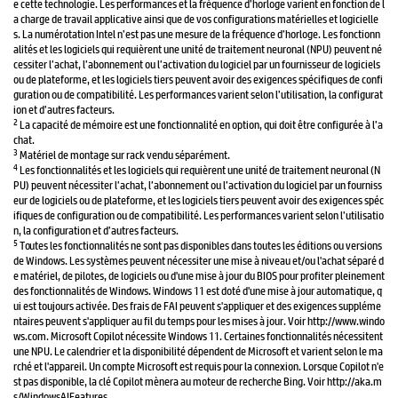
e cette technologie. Les performances et la fréquence d’horloge varient en fonction de l
a charge de travail applicative ainsi que de vos configurations matérielles et logicielle
s. La numérotation Intel n’est pas une mesure de la fréquence d’horloge. Les fonctionn
alités et les logiciels qui requièrent une unité de traitement neuronal (NPU) peuvent né
cessiter l’achat, l’abonnement ou l’activation du logiciel par un fournisseur de logiciels
ou de plateforme, et les logiciels tiers peuvent avoir des exigences spécifiques de confi
guration ou de compatibilité. Les performances varient selon l’utilisation, la configurat
ion et d’autres facteurs.
2
La capacité de mémoire est une fonctionnalité en option, qui doit être configurée à l’a
chat.
3
Matériel de montage sur rack vendu séparément.
4
Les fonctionnalités et les logiciels qui requièrent une unité de traitement neuronal (N
PU) peuvent nécessiter l’achat, l’abonnement ou l’activation du logiciel par un fourniss
eur de logiciels ou de plateforme, et les logiciels tiers peuvent avoir des exigences spéc
ifiques de configuration ou de compatibilité. Les performances varient selon l’utilisatio
n, la configuration et d’autres facteurs.
5
Toutes les fonctionnalités ne sont pas disponibles dans toutes les éditions ou versions
de Windows. Les systèmes peuvent nécessiter une mise à niveau et/ou l'achat séparé d
e matériel, de pilotes, de logiciels ou d'une mise à jour du BIOS pour profiter pleinement
des fonctionnalités de Windows. Windows 11 est doté d'une mise à jour automatique, q
ui est toujours activée. Des frais de FAI peuvent s'appliquer et des exigences suppléme
ntaires peuvent s'appliquer au fil du temps pour les mises à jour. Voir http://www.windo
ws.com. Microsoft Copilot nécessite Windows 11. Certaines fonctionnalités nécessitent
une NPU. Le calendrier et la disponibilité dépendent de Microsoft et varient selon le ma
rché et l'appareil. Un compte Microsoft est requis pour la connexion. Lorsque Copilot n'e
st pas disponible, la clé Copilot mènera au moteur de recherche Bing. Voir http://aka.m
s/WindowsAIFeatures.