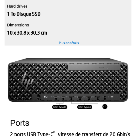
Hard drives
1 To Disque SSD
Dimensions
10 x 30,8 x 30,3 cm
+Plus de détails
Ports
®
2 ports USB Type-C
, vitesse de transfert de 20 Gbit/s