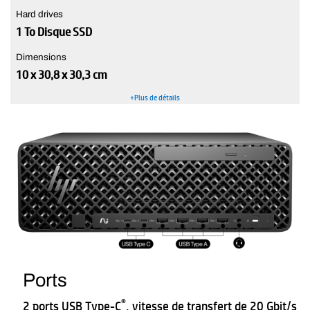
Hard drives
1 To Disque SSD
Dimensions
10 x 30,8 x 30,3 cm
+Plus de détails
Ports
®
2 ports USB Type-C
, vitesse de transfert de 20 Gbit/s