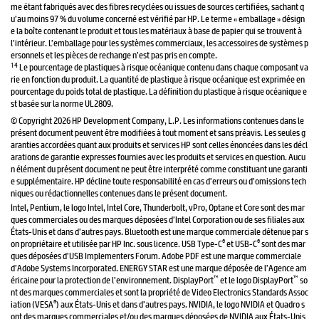
me étant fabriqués avec des fibres recyclées ou issues de sources certifiées, sachant q
u’au moins 97 % du volume concerné est vérifié par HP. Le terme « emballage » désign
e la boîte contenant le produit et tous les matériaux à base de papier qui se trouvent à
l’intérieur. L’emballage pour les systèmes commerciaux, les accessoires de systèmes p
ersonnels et les pièces de rechange n’est pas pris en compte.
14
Le pourcentage de plastiques à risque océanique contenu dans chaque composant va
rie en fonction du produit. La quantité de plastique à risque océanique est exprimée en
pourcentage du poids total de plastique. La définition du plastique à risque océanique e
st basée sur la norme UL2809.
© Copyright 2026 HP Development Company, L.P. Les informations contenues dans le
présent document peuvent être modifiées à tout moment et sans préavis. Les seules g
aranties accordées quant aux produits et services HP sont celles énoncées dans les décl
arations de garantie expresses fournies avec les produits et services en question. Aucu
n élément du présent document ne peut être interprété comme constituant une garanti
e supplémentaire. HP décline toute responsabilité en cas d’erreurs ou d’omissions tech
niques ou rédactionnelles contenues dans le présent document.
Intel, Pentium, le logo Intel, Intel Core, Thunderbolt, vPro, Optane et Core sont des mar
ques commerciales ou des marques déposées d’Intel Corporation ou de ses filiales aux
États-Unis et dans d’autres pays. Bluetooth est une marque commerciale détenue par s
®
®
on propriétaire et utilisée par HP Inc. sous licence. USB Type-C
et USB-C
sont des mar
ques déposées d’USB Implementers Forum. Adobe PDF est une marque commerciale
d’Adobe Systems Incorporated. ENERGY STAR est une marque déposée de l’Agence am
™
™
éricaine pour la protection de l’environnement. DisplayPort
et le logo DisplayPort
so
nt des marques commerciales et sont la propriété de Video Electronics Standards Assoc
®
iation (VESA
) aux États-Unis et dans d’autres pays. NVIDIA, le logo NVIDIA et Quadro s
ont des marques commerciales et/ou des marques déposées de NVIDIA aux États-Unis