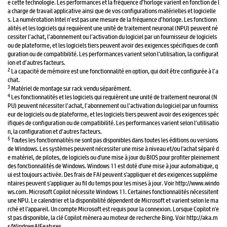
e cette technologie. Les performances et la fréquence d’horloge varient en fonction de l
a charge de travail applicative ainsi que de vos configurations matérielles et logicielle
s. La numérotation Intel n’est pas une mesure de la fréquence d’horloge. Les fonctionn
alités et les logiciels qui requièrent une unité de traitement neuronal (NPU) peuvent né
cessiter l’achat, l’abonnement ou l’activation du logiciel par un fournisseur de logiciels
ou de plateforme, et les logiciels tiers peuvent avoir des exigences spécifiques de confi
guration ou de compatibilité. Les performances varient selon l’utilisation, la configurat
ion et d’autres facteurs.
2
La capacité de mémoire est une fonctionnalité en option, qui doit être configurée à l’a
chat.
3
Matériel de montage sur rack vendu séparément.
4
Les fonctionnalités et les logiciels qui requièrent une unité de traitement neuronal (N
PU) peuvent nécessiter l’achat, l’abonnement ou l’activation du logiciel par un fourniss
eur de logiciels ou de plateforme, et les logiciels tiers peuvent avoir des exigences spéc
ifiques de configuration ou de compatibilité. Les performances varient selon l’utilisatio
n, la configuration et d’autres facteurs.
5
Toutes les fonctionnalités ne sont pas disponibles dans toutes les éditions ou versions
de Windows. Les systèmes peuvent nécessiter une mise à niveau et/ou l'achat séparé d
e matériel, de pilotes, de logiciels ou d'une mise à jour du BIOS pour profiter pleinement
des fonctionnalités de Windows. Windows 11 est doté d'une mise à jour automatique, q
ui est toujours activée. Des frais de FAI peuvent s'appliquer et des exigences suppléme
ntaires peuvent s'appliquer au fil du temps pour les mises à jour. Voir http://www.windo
ws.com. Microsoft Copilot nécessite Windows 11. Certaines fonctionnalités nécessitent
une NPU. Le calendrier et la disponibilité dépendent de Microsoft et varient selon le ma
rché et l'appareil. Un compte Microsoft est requis pour la connexion. Lorsque Copilot n'e
st pas disponible, la clé Copilot mènera au moteur de recherche Bing. Voir http://aka.m
s/WindowsAIFeatures.