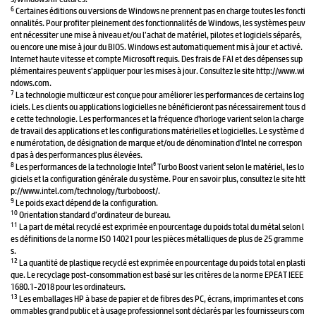
6
Certaines éditions ou versions de Windows ne prennent pas en charge toutes les foncti
onnalités. Pour profiter pleinement des fonctionnalités de Windows, les systèmes peuv
ent nécessiter une mise à niveau et/ou l’achat de matériel, pilotes et logiciels séparés,
ou encore une mise à jour du BIOS. Windows est automatiquement mis à jour et activé.
Internet haute vitesse et compte Microsoft requis. Des frais de FAI et des dépenses sup
plémentaires peuvent s’appliquer pour les mises à jour. Consultez le site http://www.wi
ndows.com.
7
La technologie multicœur est conçue pour améliorer les performances de certains log
iciels. Les clients ou applications logicielles ne bénéficieront pas nécessairement tous d
e cette technologie. Les performances et la fréquence d'horloge varient selon la charge
de travail des applications et les configurations matérielles et logicielles. Le système d
e numérotation, de désignation de marque et/ou de dénomination d'Intel ne correspon
d pas à des performances plus élevées.
8
®
Les performances de la technologie Intel
Turbo Boost varient selon le matériel, les lo
giciels et la configuration générale du système. Pour en savoir plus, consultez le site htt
p://www.intel.com/technology/turboboost/.
9
Le poids exact dépend de la configuration.
10
Orientation standard d’ordinateur de bureau.
11
La part de métal recyclé est exprimée en pourcentage du poids total du métal selon l
es définitions de la norme ISO 14021 pour les pièces métalliques de plus de 25 gramme
s.
12
La quantité de plastique recyclé est exprimée en pourcentage du poids total en plasti
que. Le recyclage post-consommation est basé sur les critères de la norme EPEAT IEEE
1680.1-2018 pour les ordinateurs.
13
Les emballages HP à base de papier et de fibres des PC, écrans, imprimantes et cons
ommables grand public et à usage professionnel sont déclarés par les fournisseurs com