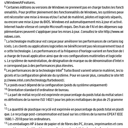
s/WindowsAIFeatures.
6
Certaines éditions ou versions de Windows ne prennent pas en charge toutes les foncti
onnalités. Pour profiter pleinement des fonctionnalités de Windows, les systèmes peuv
ent nécessiter une mise à niveau et/ou l’achat de matériel, pilotes et logiciels séparés,
ou encore une mise à jour du BIOS. Windows est automatiquement mis à jour et activé.
Internet haute vitesse et compte Microsoft requis. Des frais de FAI et des dépenses sup
plémentaires peuvent s’appliquer pour les mises à jour. Consultez le site http://www.wi
ndows.com.
7
La technologie multicœur est conçue pour améliorer les performances de certains log
iciels. Les clients ou applications logicielles ne bénéficieront pas nécessairement tous d
e cette technologie. Les performances et la fréquence d’horloge varient en fonction de l
a charge de travail applicative ainsi que de vos configurations matérielles et logicielle
s. Le système de numérotation, de désignation de marque ou de dénomination d’Intel n
e correspond pas à des performances plus élevées.
8
®
Les performances de la technologie Intel
Turbo Boost varient selon le matériel, les lo
giciels et la configuration générale du système. Pour en savoir plus, consultez le site htt
p://www.intel.com/technology/turboboost/.
9
Le poids exact dépend de la configuration (poids du système uniquement)
10
Orientation standard d’ordinateur de bureau.
11
La part de métal recyclé est exprimée en pourcentage du poids total du métal selon l
es définitions de la norme ISO 14021 pour les pièces métalliques de plus de 25 gramme
s.
12
La quantité de plastique recyclé est exprimée en pourcentage du poids total en plasti
que. Le recyclage post-consommation est basé sur les critères de la norme EPEAT IEEE
1680.1-2018 pour les ordinateurs.
13
Les emballages HP à base de papier et de fibres des PC, écrans, imprimantes et cons