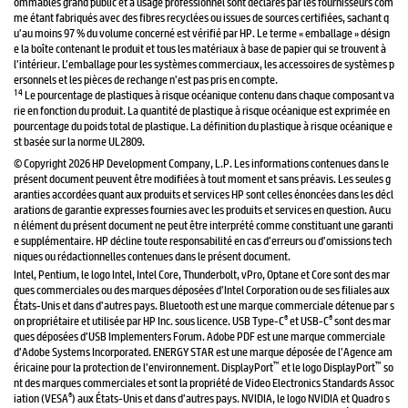
ommables grand public et à usage professionnel sont déclarés par les fournisseurs com
me étant fabriqués avec des fibres recyclées ou issues de sources certifiées, sachant q
u’au moins 97 % du volume concerné est vérifié par HP. Le terme « emballage » désign
e la boîte contenant le produit et tous les matériaux à base de papier qui se trouvent à
l’intérieur. L’emballage pour les systèmes commerciaux, les accessoires de systèmes p
ersonnels et les pièces de rechange n’est pas pris en compte.
14
Le pourcentage de plastiques à risque océanique contenu dans chaque composant va
rie en fonction du produit. La quantité de plastique à risque océanique est exprimée en
pourcentage du poids total de plastique. La définition du plastique à risque océanique e
st basée sur la norme UL2809.
© Copyright 2026 HP Development Company, L.P. Les informations contenues dans le
présent document peuvent être modifiées à tout moment et sans préavis. Les seules g
aranties accordées quant aux produits et services HP sont celles énoncées dans les décl
arations de garantie expresses fournies avec les produits et services en question. Aucu
n élément du présent document ne peut être interprété comme constituant une garanti
e supplémentaire. HP décline toute responsabilité en cas d’erreurs ou d’omissions tech
niques ou rédactionnelles contenues dans le présent document.
Intel, Pentium, le logo Intel, Intel Core, Thunderbolt, vPro, Optane et Core sont des mar
ques commerciales ou des marques déposées d’Intel Corporation ou de ses filiales aux
États-Unis et dans d’autres pays. Bluetooth est une marque commerciale détenue par s
®
®
on propriétaire et utilisée par HP Inc. sous licence. USB Type-C
et USB-C
sont des mar
ques déposées d’USB Implementers Forum. Adobe PDF est une marque commerciale
d’Adobe Systems Incorporated. ENERGY STAR est une marque déposée de l’Agence am
™
™
éricaine pour la protection de l’environnement. DisplayPort
et le logo DisplayPort
so
nt des marques commerciales et sont la propriété de Video Electronics Standards Assoc
®
iation (VESA
) aux États-Unis et dans d’autres pays. NVIDIA, le logo NVIDIA et Quadro s