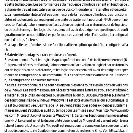
e cette technologie. Les performances et la fréquence d’horloge varient en fonction de l
a charge de travail applicative ainsi que de vos configurations matérielles et logicielle
s. La numérotation Intel n’est pas une mesure de la fréquence d’horloge. Les fonctionn
alités et les logiciels qui requièrent une unité de traitement neuronal (NPU) peuvent né
cessiter l’achat, l’abonnement ou l’activation du logiciel par un fournisseur de logiciels
ou de plateforme, et les logiciels tiers peuvent avoir des exigences spécifiques de confi
guration ou de compatibilité. Les performances varient selon l’utilisation, la configurat
ion et d’autres facteurs.
2
La capacité de mémoire est une fonctionnalité en option, qui doit être configurée à l’a
chat.
3
Matériel de montage sur rack vendu séparément.
4
Les fonctionnalités et les logiciels qui requièrent une unité de traitement neuronal (N
PU) peuvent nécessiter l’achat, l’abonnement ou l’activation du logiciel par un fourniss
eur de logiciels ou de plateforme, et les logiciels tiers peuvent avoir des exigences spéc
ifiques de configuration ou de compatibilité. Les performances varient selon l’utilisatio
n, la configuration et d’autres facteurs.
5
Toutes les fonctionnalités ne sont pas disponibles dans toutes les éditions ou versions
de Windows. Les systèmes peuvent nécessiter une mise à niveau et/ou l'achat séparé d
e matériel, de pilotes, de logiciels ou d'une mise à jour du BIOS pour profiter pleinement
des fonctionnalités de Windows. Windows 11 est doté d'une mise à jour automatique, q
ui est toujours activée. Des frais de FAI peuvent s'appliquer et des exigences suppléme
ntaires peuvent s'appliquer au fil du temps pour les mises à jour. Voir http://www.windo
ws.com. Microsoft Copilot nécessite Windows 11. Certaines fonctionnalités nécessitent
une NPU. Le calendrier et la disponibilité dépendent de Microsoft et varient selon le ma
rché et l'appareil. Un compte Microsoft est requis pour la connexion. Lorsque Copilot n'e
st pas disponible, la clé Copilot mènera au moteur de recherche Bing. Voir http://aka.m