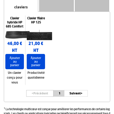
claviers
Clavier
Clavier filaire
hybride HP
HP 125
685 Comfort
46,00 €
21,00 €
HT
HT
Ajouter
Ajouter
au
au
panier
panier
Un clavier
Productivité
conçu pour
quotidienne
vous
<
Précédent
1
Suivant>
1
La technologie multicœur est conçue pour améliorer les performances de certains log
iciels. Les clients ou applications logicielles ne bénéficieront pas nécessairement tous d