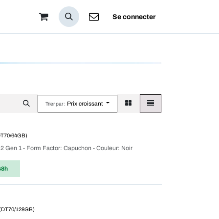
pos
Se connecter
Prix croissant
Trier par :
DT70/64GB)
3.2 Gen 1 - Form Factor: Capuchon - Couleur: Noir
48h
(DT70/128GB)