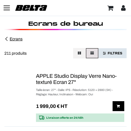
Ecrans de bureau
Ecrans
211 produits
FILTRES
APPLE Studio Display Verre Nano-
texturé Ecran 27"
Taille écran: 27" - Dalle: IPS - Résolution: 5120 × 2880 (5K) -
Réglage: Hauteur, Inclinaison - Webcam: Oui
1 999,00
€ HT
Livraison offerte
en 24/48h