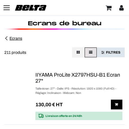
Ecrans de bureau
Ecrans
211 produits
FILTRES
IIYAMA ProLite X2797HSU-B1 Ecran
27"
Taille écran: 27" - Dalle: IPS - Résolution: 1920 x 1080 (Full HD) -
Réglage: Inclinaison - Webcam: Non
130,00
€ HT
Livraison offerte
en 24/48h