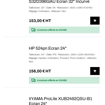
S32D396GAU Ecran 32" Incurvé
Taille écran: 32" - Dalle: VA - Résolution: 1920 x 1080 (Full HD) -
Réglage: Inclinaison - Webcam: Non
153,00
€ HT
Livraison offerte
en 24/48h
HP 524pn Ecran 24"
Taille écran: 24" - Dalle: IPS - Résolution: 1920 x 1200 (WUXGA) -
Réglage: Hauteur, Inclinaison, Pivotant, Pivot (rotation) - Webcam:
Non
156,00
€ HT
Livraison offerte
en 24/48h
IIYAMA ProLite XUB2492QSU-B1
Ecran 24"